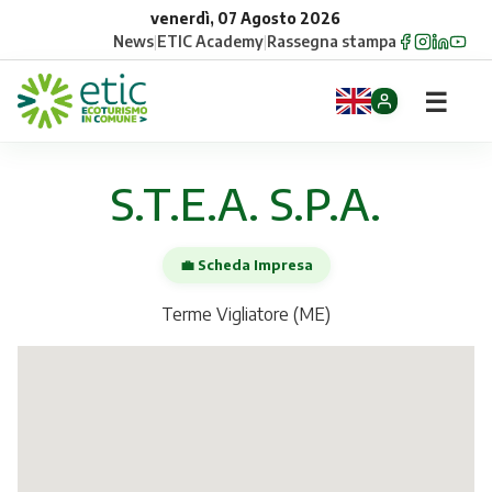
venerdì, 07 Agosto 2026
News
|
ETIC Academy
|
Rassegna stampa
☰
Home
S.T.E.A. S.P.A.
Opportunità
💼 Scheda Impresa
Comuni
Terme Vigliatore (ME)
Aziende
Gruppi
Eventi