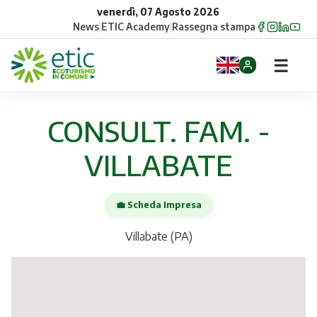
venerdì, 07 Agosto 2026
News
|
ETIC Academy
|
Rassegna stampa
☰
Home
CONSULT. FAM. -
Opportunità
VILLABATE
Comuni
💼 Scheda Impresa
Aziende
Villabate (PA)
Gruppi
Eventi