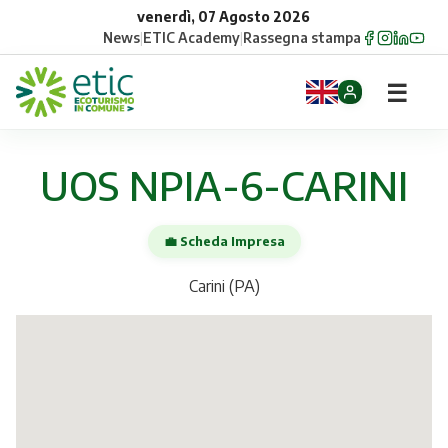
venerdì, 07 Agosto 2026
News
|
ETIC Academy
|
Rassegna stampa
☰
Home
UOS NPIA-6-CARINI
Opportunità
💼 Scheda Impresa
Comuni
Carini (PA)
Aziende
Gruppi
Eventi