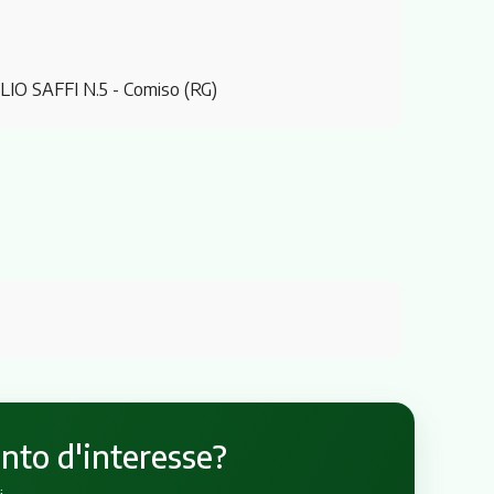
IO SAFFI N.5
- Comiso (RG)
unto d'interesse?