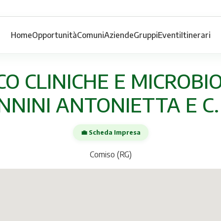
Home
Opportunità
Comuni
Aziende
Gruppi
Eventi
Itinerari
CO CLINICHE E MICROB
NNINI ANTONIETTA E C.
💼 Scheda Impresa
Comiso (RG)