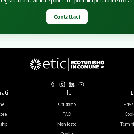
Registra la tua azienda e pubblica opportunità per attrarre contatt
Contattaci
rati
Info
L
ne
Chi siamo
Priva
tore
FAQ
Cook
ship
Manifesto
Termini
Credits