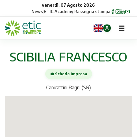
venerdì, 07 Agosto 2026
News
|
ETIC Academy
|
Rassegna stampa
☰
Home
SCIBILIA FRANCESCO
Opportunità
💼 Scheda Impresa
Comuni
Canicattini Bagni (SR)
Aziende
Gruppi
Eventi