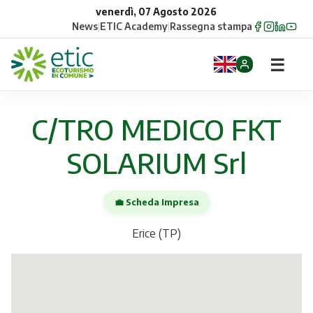
venerdì, 07 Agosto 2026
News
|
ETIC Academy
|
Rassegna stampa
☰
Home
C/TRO MEDICO FKT
Opportunità
SOLARIUM Srl
Comuni
💼 Scheda Impresa
Aziende
Erice (TP)
Gruppi
Eventi