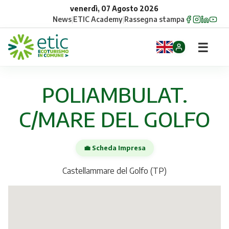
venerdì, 07 Agosto 2026
News
|
ETIC Academy
|
Rassegna stampa
☰
Home
POLIAMBULAT.
Opportunità
C/MARE DEL GOLFO
Comuni
💼 Scheda Impresa
Aziende
Castellammare del Golfo (TP)
Gruppi
Eventi