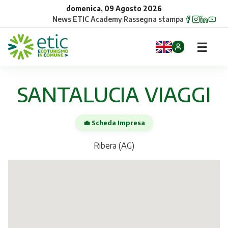
domenica, 09 Agosto 2026
News
|
ETIC Academy
|
Rassegna stampa
☰
Home
SANTALUCIA VIAGGI
Opportunità
💼 Scheda Impresa
Comuni
Ribera (AG)
Aziende
Gruppi
Eventi