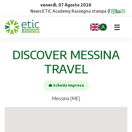
venerdì, 07 Agosto 2026
News
|
ETIC Academy
|
Rassegna stampa
☰
Home
DISCOVER MESSINA
Opportunità
TRAVEL
Comuni
💼 Scheda Impresa
Aziende
Messina (ME)
Gruppi
Eventi