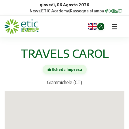
giovedì, 06 Agosto 2026
News
|
ETIC Academy
|
Rassegna stampa
☰
Home
TRAVELS CAROL
Opportunità
💼 Scheda Impresa
Comuni
Grammichele (CT)
Aziende
Gruppi
Eventi