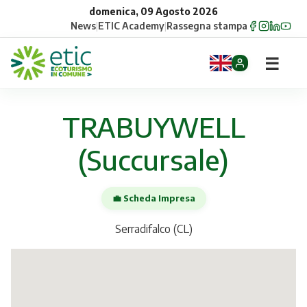
domenica, 09 Agosto 2026
News
|
ETIC Academy
|
Rassegna stampa
☰
Home
TRABUYWELL
Opportunità
(Succursale)
Comuni
💼 Scheda Impresa
Aziende
Serradifalco (CL)
Gruppi
Eventi