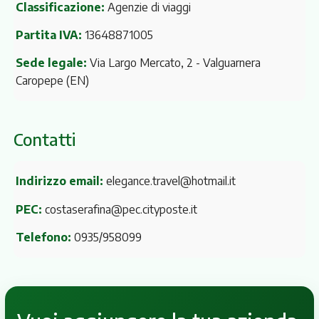
Classificazione:
Agenzie di viaggi
Partita IVA:
13648871005
Sede legale:
Via Largo Mercato, 2
- Valguarnera
Caropepe (EN)
Contatti
Indirizzo email:
elegance.travel@hotmail.it
PEC:
costaserafina@pec.cityposte.it
Telefono:
0935/958099