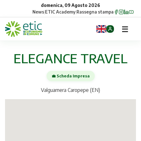
domenica, 09 Agosto 2026
News
|
ETIC Academy
|
Rassegna stampa
☰
Home
ELEGANCE TRAVEL
Opportunità
💼 Scheda Impresa
Comuni
Valguarnera Caropepe (EN)
Aziende
Gruppi
Eventi