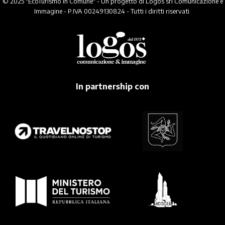
© 2025 "EcoTurismo In Comune" - Un progetto di Logos srl Comunicazione e
Immagine - P.IVA 00249130824 - Tutti i diritti riservati.
In partnership con