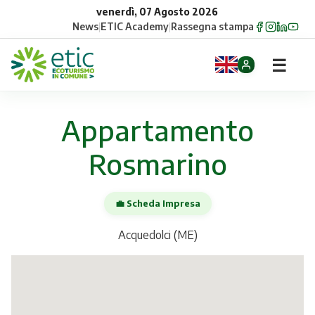
venerdì, 07 Agosto 2026
News
|
ETIC Academy
|
Rassegna stampa
☰
Home
Appartamento
Opportunità
Rosmarino
Comuni
💼 Scheda Impresa
Aziende
Acquedolci (ME)
Gruppi
Eventi