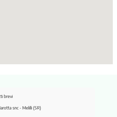
ti brevi
arotta snc
- Melilli (SR)