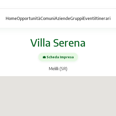
Home
Opportunità
Comuni
Aziende
Gruppi
Eventi
Itinerari
Villa Serena
💼 Scheda Impresa
Melilli (SR)