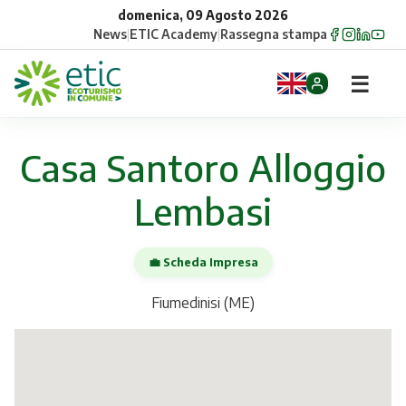
domenica, 09 Agosto 2026
News
|
ETIC Academy
|
Rassegna stampa
☰
Home
Casa Santoro Alloggio
Opportunità
Lembasi
Comuni
💼 Scheda Impresa
Aziende
Fiumedinisi (ME)
Gruppi
Eventi