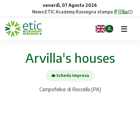
venerdì, 07 Agosto 2026
News
|
ETIC Academy
|
Rassegna stampa
☰
Home
Arvilla's houses
Opportunità
💼 Scheda Impresa
Comuni
Campofelice di Roccella (PA)
Aziende
Gruppi
Eventi