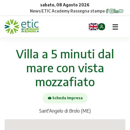
sabato, 08 Agosto 2026
News
|
ETIC Academy
|
Rassegna stampa
☰
Home
Villa a 5 minuti dal
Opportunità
mare con vista
Comuni
mozzafiato
Aziende
💼 Scheda Impresa
Gruppi
Sant'Angelo di Brolo (ME)
Eventi