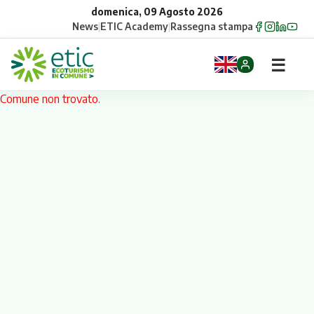
domenica, 09 Agosto 2026
News
|
ETIC Academy
|
Rassegna stampa
☰
Comune non trovato.
Home
Opportunità
Comuni
Aziende
Gruppi
Eventi