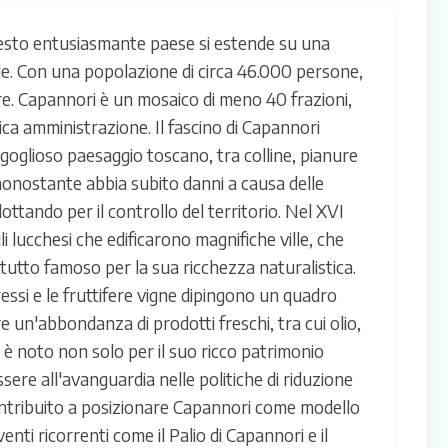
uesto entusiasmante paese si estende su una
iale. Con una popolazione di circa 46.000 persone,
re. Capannori è un mosaico di meno 40 frazioni,
ica amministrazione. Il fascino di Capannori
igoglioso paesaggio toscano, tra colline, pianure
onostante abbia subito danni a causa delle
lottando per il controllo del territorio. Nel XVI
i lucchesi che edificarono magnifiche ville, che
ttutto famoso per la sua ricchezza naturalistica.
ipressi e le fruttifere vigne dipingono un quadro
re un'abbondanza di prodotti freschi, tra cui olio,
 è noto non solo per il suo ricco patrimonio
ere all'avanguardia nelle politiche di riduzione
 contribuito a posizionare Capannori come modello
enti ricorrenti come il Palio di Capannori e il