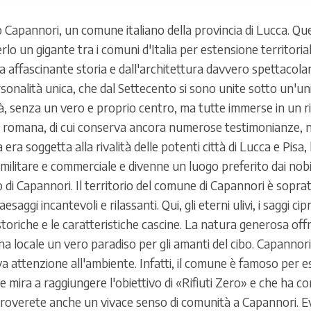
 Capannori, un comune italiano della provincia di Lucca. Q
derlo un gigante tra i comuni d'Italia per estensione territor
a affascinante storia e dall'architettura davvero spettacola
rsonalità unica, che dal Settecento si sono unite sotto un'un
altà, senza un vero e proprio centro, ma tutte immerse in un r
a romana, di cui conserva ancora numerose testimonianze, n
ra soggetta alla rivalità delle potenti città di Lucca e Pisa, 
militare e commerciale e divenne un luogo preferito dai nobil
o di Capannori. Il territorio del comune di Capannori è sopra
saggi incantevoli e rilassanti. Qui, gli eterni ulivi, i saggi c
e storiche e le caratteristiche cascine. La natura generosa off
na locale un vero paradiso per gli amanti del cibo. Capannori
 attenzione all'ambiente. Infatti, il comune è famoso per ess
he mira a raggiungere l'obiettivo di «Rifiuti Zero» e che ha
e. Troverete anche un vivace senso di comunità a Capannori. Ev