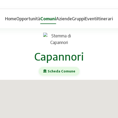
Home
Opportunità
Comuni
Aziende
Gruppi
Eventi
Itinerari
Capannori
🏛️ Scheda Comune