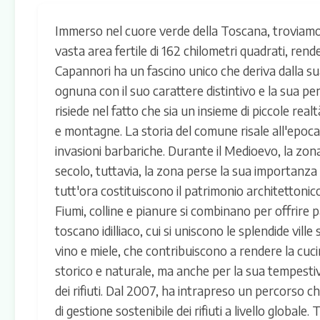
Immerso nel cuore verde della Toscana, troviamo
vasta area fertile di 162 chilometri quadrati, ren
Capannori ha un fascino unico che deriva dalla su
ognuna con il suo carattere distintivo e la sua pe
risiede nel fatto che sia un insieme di piccole re
e montagne. La storia del comune risale all'epoc
invasioni barbariche. Durante il Medioevo, la zona e
secolo, tuttavia, la zona perse la sua importanza 
tutt'ora costituiscono il patrimonio architettonic
Fiumi, colline e pianure si combinano per offrire pae
toscano idilliaco, cui si uniscono le splendide vill
vino e miele, che contribuiscono a rendere la cuci
storico e naturale, ma anche per la sua tempestiva
dei rifiuti. Dal 2007, ha intrapreso un percorso c
di gestione sostenibile dei rifiuti a livello global