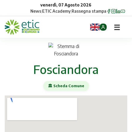
venerdì, 07 Agosto 2026
News
|
ETIC Academy
|
Rassegna stampa
☰
Home
Opportunità
Fosciandora
Comuni
🏛️ Scheda Comune
Aziende
Gruppi
Eventi