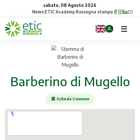
sabato, 08 Agosto 2026
News
|
ETIC Academy
|
Rassegna stampa
☰
Home
Opportunità
Barberino di Mugello
Comuni
Aziende
🏛️ Scheda Comune
Gruppi
Eventi