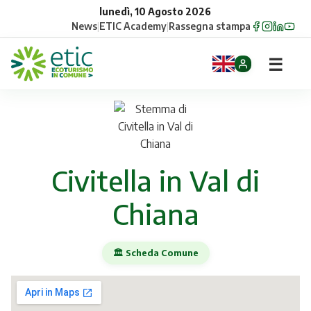
lunedì, 10 Agosto 2026
News
|
ETIC Academy
|
Rassegna stampa
☰
Home
Opportunità
Civitella in Val di
Comuni
Chiana
Aziende
Gruppi
🏛️ Scheda Comune
Eventi