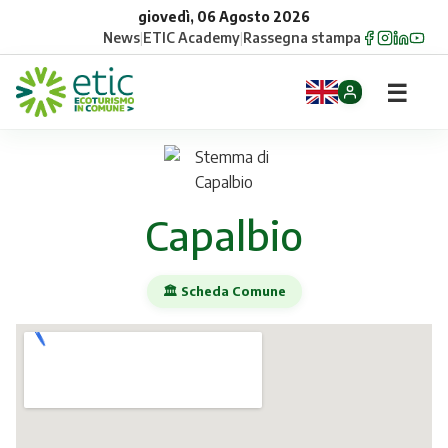
giovedì, 06 Agosto 2026
News
|
ETIC Academy
|
Rassegna stampa
☰
Home
Opportunità
Capalbio
Comuni
🏛️ Scheda Comune
Aziende
Gruppi
Eventi