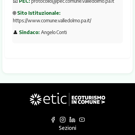
📧
PEC:
protocollo@pec.comune.valledolmo.pa.it
🌐
Sito Istituzionale:
https://www.comune.valledolmo.pa.it/
👤
Sindaco:
Angelo Conti
Sezioni