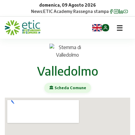
domenica, 09 Agosto 2026
News
|
ETIC Academy
|
Rassegna stampa
☰
Home
Opportunità
Valledolmo
Comuni
🏛️ Scheda Comune
Aziende
Gruppi
Eventi