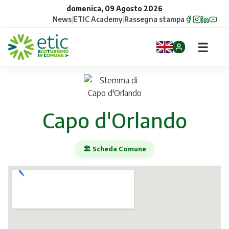
domenica, 09 Agosto 2026
News
|
ETIC Academy
|
Rassegna stampa
☰
Home
Opportunità
Capo d'Orlando
Comuni
🏛️ Scheda Comune
Aziende
Gruppi
Eventi