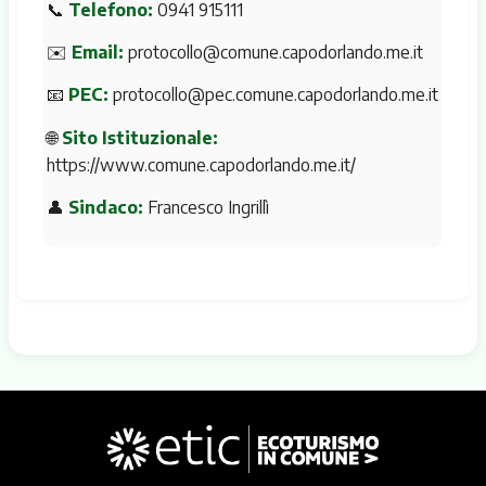
📞
Telefono:
0941 915111
✉️
Email:
protocollo@comune.capodorlando.me.it
📧
PEC:
protocollo@pec.comune.capodorlando.me.it
🌐
Sito Istituzionale:
https://www.comune.capodorlando.me.it/
👤
Sindaco:
Francesco Ingrillì