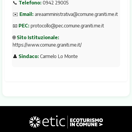
📞
Telefono:
0942 29005
✉️
Email:
areaamministrativa@comune.graniti.me.it
📧
PEC:
protocollo@pec.comune.graniti.me.it
🌐
Sito Istituzionale:
https://www.comune.graniti.me.it/
👤
Sindaco:
Carmelo Lo Monte