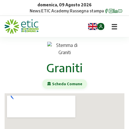
domenica, 09 Agosto 2026
News
|
ETIC Academy
|
Rassegna stampa
☰
Home
Opportunità
Graniti
Comuni
🏛️ Scheda Comune
Aziende
Gruppi
Eventi