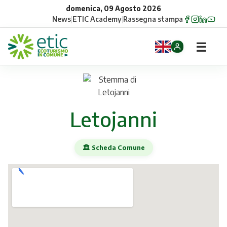
domenica, 09 Agosto 2026
News
|
ETIC Academy
|
Rassegna stampa
☰
Home
Opportunità
Letojanni
Comuni
🏛️ Scheda Comune
Aziende
Gruppi
Eventi