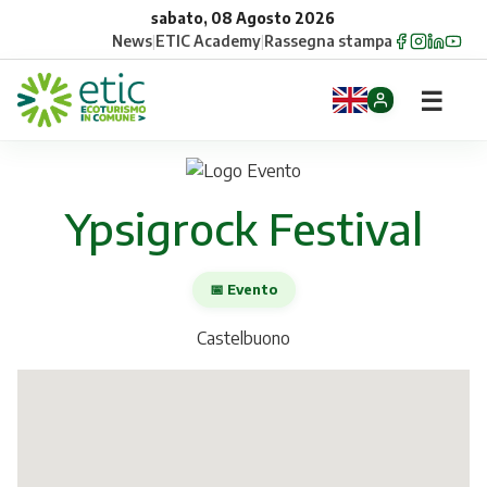
sabato, 08 Agosto 2026
News
|
ETIC Academy
|
Rassegna stampa
☰
Home
Ypsigrock Festival
Opportunità
Comuni
📅 Evento
Aziende
Castelbuono
Gruppi
Eventi