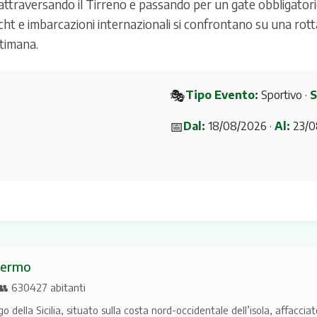
 attraversando il Tirreno e passando per un gate obbligator
acht e imbarcazioni internazionali si confrontano su una rot
ttimana.
🎭
Tipo Evento:
Sportivo ·
S
📅
Dal:
18/08/2026 ·
Al:
23/0
alermo
· 👥 630427 abitanti
o della Sicilia, situato sulla costa nord-occidentale dell’isola, affaccia