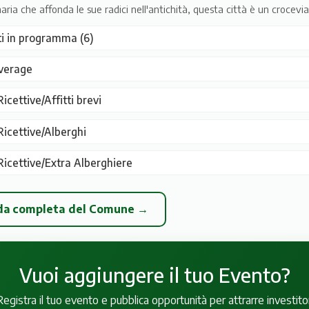
aria che affonda le sue radici nell'antichità, questa città è un crocevia 
ti in programma (6)
verage
icettive/Affitti brevi
Ricettive/Alberghi
Ricettive/Extra Alberghiere
eda completa del Comune →
Vuoi aggiungere il tuo Evento?
Registra il tuo evento e pubblica opportunità per attrarre investitor