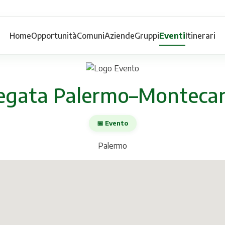
Home
Opportunità
Comuni
Aziende
Gruppi
Eventi
Itinerari
egata Palermo–Montecar
📅 Evento
Palermo