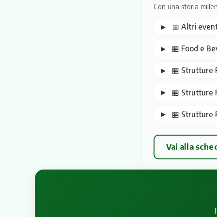
Con una storia millen
📅 Altri even
🏪 Food e Be
🏪 Strutture R
🏪 Strutture 
🏪 Strutture 
Vai alla sch