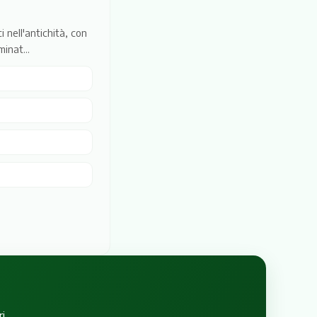
i nell'antichità, con
minat...
i