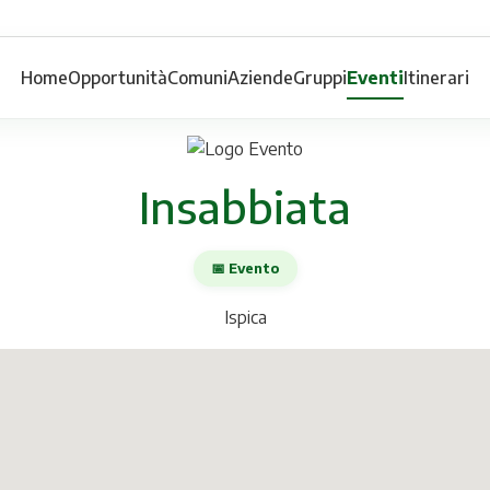
Home
Opportunità
Comuni
Aziende
Gruppi
Eventi
Itinerari
Insabbiata
📅 Evento
Ispica