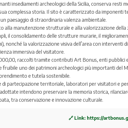
inanti insediamenti archeologici della Sicilia, conserva resti 
sua complessa storia. Il sito è caratterizzato da imponenti t
 un paesaggio di straordinaria valenza ambientale.
 alla manutenzione strutturale e alla valorizzazione della z
li, il consolidamento delle strutture murarie, il migliorament
i), nonché la valorizzazione visiva dell’area con interventi d
erienza immersiva del visitatore.
.000,00, raccolti tramite contributi Art Bonus, enti pubblici
e fruibile uno dei patrimoni archeologici più importanti del
prendimento e tutela sostenibile.
 di partecipazione territoriale, laboratori per visitatori e pe
re adottate intendono preservare la memoria storica, rilanciar
ipata, tra conservazione e innovazione culturale.
🔗 Link:
https://artbonus.g