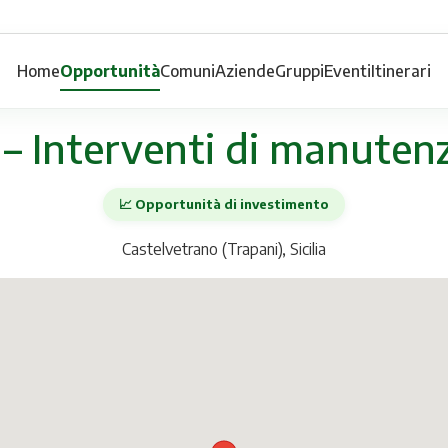
Home
Opportunità
Comuni
Aziende
Gruppi
Eventi
Itinerari
 – Interventi di manuten
📈 Opportunità di investimento
Castelvetrano (Trapani), Sicilia