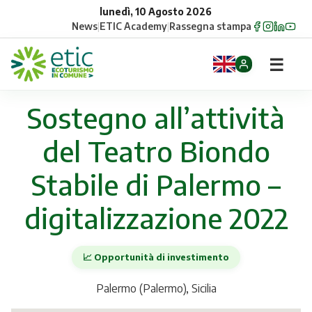
lunedì, 10 Agosto 2026
News
|
ETIC Academy
|
Rassegna stampa
☰
Home
Sostegno all’attività
del Teatro Biondo
Opportunità
Stabile di Palermo –
Comuni
digitalizzazione 2022
Aziende
Gruppi
📈 Opportunità di investimento
Eventi
Palermo (Palermo), Sicilia