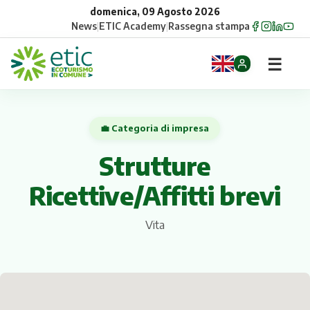
domenica, 09 Agosto 2026
News
|
ETIC Academy
|
Rassegna stampa
☰
Home
💼 Categoria di impresa
Opportunità
Strutture
Comuni
Ricettive/Affitti brevi
Aziende
Vita
Gruppi
Eventi