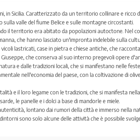
 in Sicilia. Caratterizzato da un territorio collinare e ricco 
 sulla valle del fiume Belice e sulle montagne circostanti.
do il territorio era abitato da popolazioni autoctone. Nel cor
manna, che hanno lasciato un'impronta indelebile sulla cultur
 vicoli lastricati, case in pietra e chiese antiche, che raccontan
an Giuseppe, che conserva al suo interno pregevoli opere d'art
natura e dalle tradizioni locali, che si manifestano nelle feste
amentale nell'economia del paese, con la coltivazione di olive
talità e il loro legame con le tradizioni, che si manifesta nella 
 sarde, le panelle e i dolci a base di mandorle e miele.
 autenticità, lontano dai rumori della città e immerso nella n
nei dintorni sono solo alcune delle attività che è possibile svol