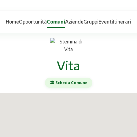
Home
Opportunità
Comuni
Aziende
Gruppi
Eventi
Itinerari
Vita
🏛️ Scheda Comune