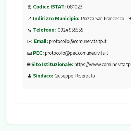
🔢
Codice ISTAT:
081023
📍
Indirizzo Municipio:
Piazza San Francesco - 9
📞
Telefono:
0924 955555
✉️
Email:
protocollo@comune.vita.tp.it
📧
PEC:
protocollo@pec.comunedivita.it
🌐
Sito Istituzionale:
https://www.comune.vita.tp.i
👤
Sindaco:
Giuseppe Riserbato