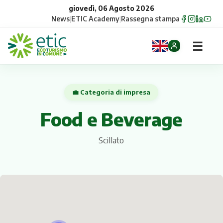
giovedì, 06 Agosto 2026
News
|
ETIC Academy
|
Rassegna stampa
☰
Home
💼 Categoria di impresa
Opportunità
Food e Beverage
Comuni
Scillato
Aziende
Gruppi
Eventi