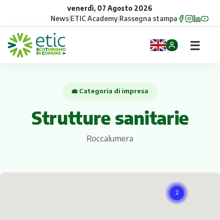
venerdì, 07 Agosto 2026
News
|
ETIC Academy
|
Rassegna stampa
☰
Home
💼 Categoria di impresa
Opportunità
Strutture sanitarie
Comuni
Roccalumera
Aziende
Gruppi
Eventi