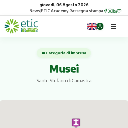
giovedì, 06 Agosto 2026
News
|
ETIC Academy
|
Rassegna stampa
☰
Home
💼 Categoria di impresa
Opportunità
Musei
Comuni
Santo Stefano di Camastra
Aziende
Gruppi
Eventi