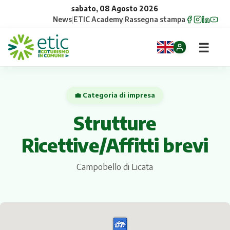
sabato, 08 Agosto 2026
News
|
ETIC Academy
|
Rassegna stampa
☰
Home
💼 Categoria di impresa
Opportunità
Strutture
Comuni
Ricettive/Affitti brevi
Aziende
Campobello di Licata
Gruppi
Eventi