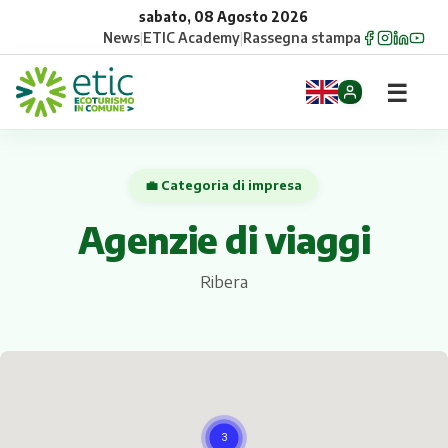
sabato, 08 Agosto 2026
News
|
ETIC Academy
|
Rassegna stampa
☰
Home
💼 Categoria di impresa
Opportunità
Agenzie di viaggi
Comuni
Ribera
Aziende
Gruppi
Eventi