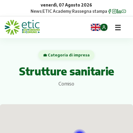
venerdì, 07 Agosto 2026
News
|
ETIC Academy
|
Rassegna stampa
☰
Home
💼 Categoria di impresa
Opportunità
Strutture sanitarie
Comuni
Comiso
Aziende
Gruppi
Eventi