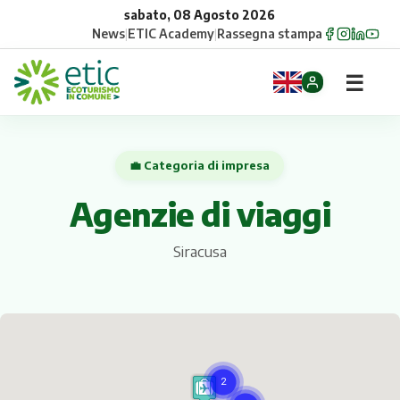
sabato, 08 Agosto 2026
News
|
ETIC Academy
|
Rassegna stampa
☰
Home
💼 Categoria di impresa
Opportunità
Agenzie di viaggi
Comuni
Siracusa
Aziende
Gruppi
Eventi