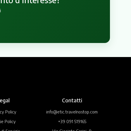
i
egal
Contatti
cy Policy
info@etic.travelnostop.com
ie Policy
+39 091 519165
 di Servizio
Via Giacinto Carini, 9