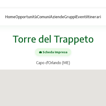
Home
Opportunità
Comuni
Aziende
Gruppi
Eventi
Itinerari
Torre del Trappeto
💼 Scheda Impresa
Capo d'Orlando (ME)