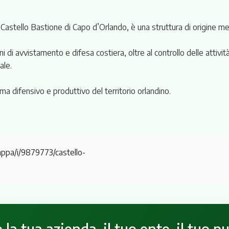
astello Bastione di Capo d’Orlando, è una struttura di origine med
di avvistamento e difesa costiera, oltre al controllo delle attività
ale.
a difensivo e produttivo del territorio orlandino.
appa/i/9879773/castello-
la tua azienda, il tuo ente, il tuo p