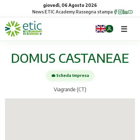
giovedì, 06 Agosto 2026
News
|
ETIC Academy
|
Rassegna stampa
☰
Home
DOMUS CASTANEAE
Opportunità
💼 Scheda Impresa
Comuni
Viagrande (CT)
Aziende
Gruppi
Eventi