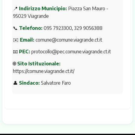
📍
Indirizzo Municipio:
Piazza San Mauro -
95029 Viagrande
📞
Telefono:
095 7923300, 329 9056388
✉️
Email:
comune@comune.viagrande.ct.it
📧
PEC:
protocollo@pec.comune.viagrande.ct.it
🌐
Sito Istituzionale:
https://comune.viagrande.ct.it/
👤
Sindaco:
Salvatore Faro