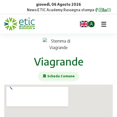
giovedì, 06 Agosto 2026
News
|
ETIC Academy
|
Rassegna stampa
☰
Home
Opportunità
Viagrande
Comuni
🏛️ Scheda Comune
Aziende
Gruppi
Eventi