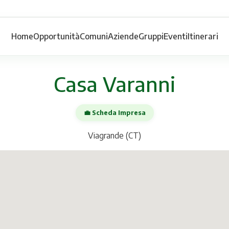
Home
Opportunità
Comuni
Aziende
Gruppi
Eventi
Itinerari
Casa Varanni
💼 Scheda Impresa
Viagrande (CT)