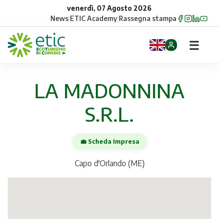
venerdì, 07 Agosto 2026
News
|
ETIC Academy
|
Rassegna stampa
☰
Home
LA MADONNINA
Opportunità
S.R.L.
Comuni
💼 Scheda Impresa
Aziende
Capo d'Orlando (ME)
Gruppi
Eventi