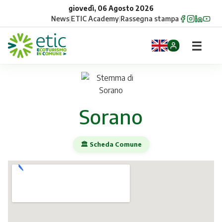
giovedì, 06 Agosto 2026
News
|
ETIC Academy
|
Rassegna stampa
☰
Home
Opportunità
Sorano
Comuni
🏛️ Scheda Comune
Aziende
Gruppi
Eventi