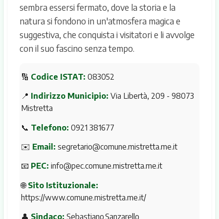
sembra essersi fermato, dove la storia e la
natura si fondono in un'atmosfera magica e
suggestiva, che conquista i visitatori e li avvolge
con il suo fascino senza tempo.
🔢
Codice ISTAT:
083052
📍
Indirizzo Municipio:
Via Libertà, 209 - 98073
Mistretta
📞
Telefono:
0921 381677
✉️
Email:
segretario@comune.mistretta.me.it
📧
PEC:
info@pec.comune.mistretta.me.it
🌐
Sito Istituzionale:
https://www.comune.mistretta.me.it/
👤
Sindaco:
Sebastiano Sanzarello