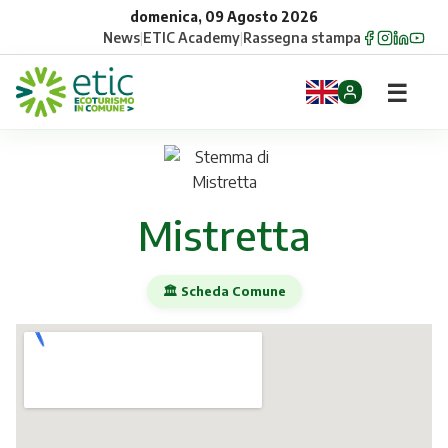
domenica, 09 Agosto 2026
News
|
ETIC Academy
|
Rassegna stampa
☰
Home
Opportunità
Mistretta
Comuni
🏛️ Scheda Comune
Aziende
Gruppi
Eventi