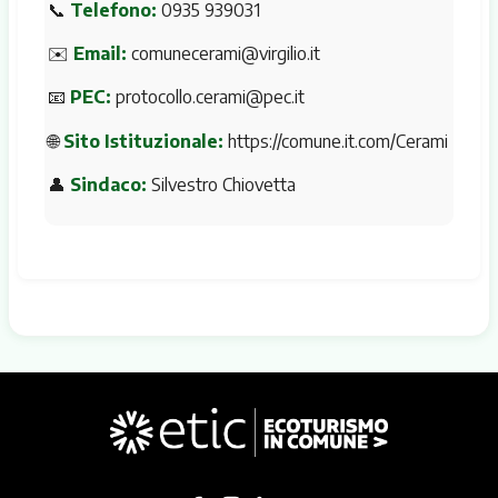
📞
Telefono:
0935 939031
✉️
Email:
comunecerami@virgilio.it
📧
PEC:
protocollo.cerami@pec.it
🌐
Sito Istituzionale:
https://comune.it.com/Cerami
👤
Sindaco:
Silvestro Chiovetta