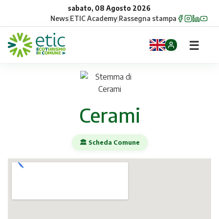
sabato, 08 Agosto 2026
News
|
ETIC Academy
|
Rassegna stampa
☰
Home
Opportunità
Cerami
Comuni
🏛️ Scheda Comune
Aziende
Gruppi
Eventi