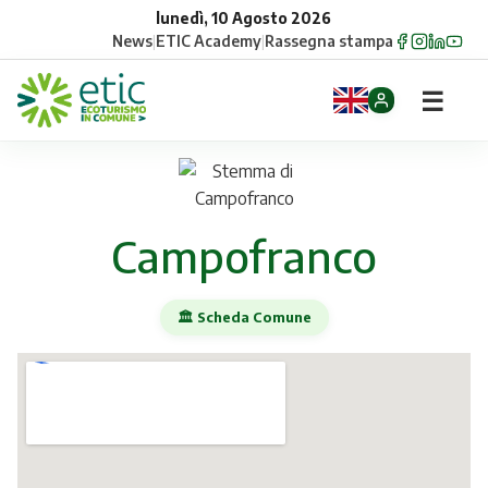
lunedì, 10 Agosto 2026
News
|
ETIC Academy
|
Rassegna stampa
☰
Home
Opportunità
Campofranco
Comuni
🏛️ Scheda Comune
Aziende
Gruppi
Eventi