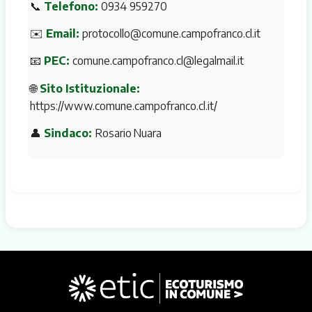
📞
Telefono:
0934 959270
✉️
Email:
protocollo@comune.campofranco.cl.it
📧
PEC:
comune.campofranco.cl@legalmail.it
🌐
Sito Istituzionale:
https://www.comune.campofranco.cl.it/
👤
Sindaco:
Rosario Nuara